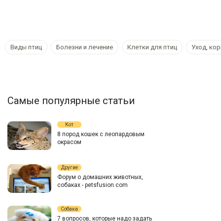
Виды птиц
Болезни и лечение
Клетки для птиц
Уход, ко
Самые популярные статьи
Кот
8 пород кошек с леопардовым
окрасом
Другие
Форум о домашних животных,
собаках - petsfusion.com
Собака
7 вопросов, которые надо задать