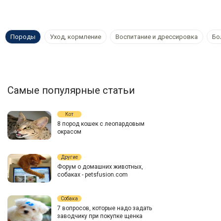
Породы
Уход, кормление
Воспитание и дрессировка
Бо
Самые популярные статьи
Кот
8 пород кошек с леопардовым
окрасом
Другие
Форум о домашних животных,
собаках - petsfusion.com
Собака
7 вопросов, которые надо задать
заводчику при покупке щенка