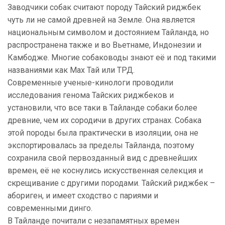
Заводчики собак считают породу Тайский риджбек
чуть ли не самой древней на Земле. Она является
национальным символом и достоянием Тайланда, но
распространена также и во Вьетнаме, Индонезии и
Камбодже. Многие собаководы знают её и под такими
названиями как Мах Тай или ТРД.
Современные ученые-кинологи проводили
исследования генома Тайских риджбеков и
установили, что все таки в Тайланде собаки более
древние, чем их сородичи в других странах. Собака
этой породы была практически в изоляции, она не
экспортировалась за пределы Тайланда, поэтому
сохранила свой первозданный вид с древнейших
времен, её не коснулись искусственная селекция и
скрещивание с другими породами. Тайский риджбек –
абориген, и имеет сходство с париями и
современными динго.
В Тайланде почитали с незапамятных времен