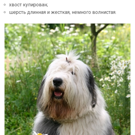
хвост купирован;
шерсть длинная и жесткая, немного волнистая.