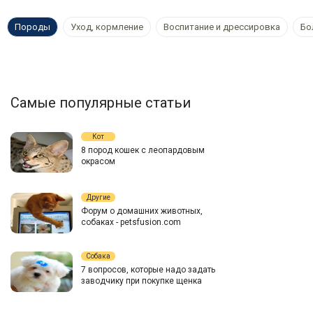
Породы
Уход, кормление
Воспитание и дрессировка
Бо
Самые популярные статьи
Кот
8 пород кошек с леопардовым
окрасом
Другие
Форум о домашних животных,
собаках - petsfusion.com
Собака
7 вопросов, которые надо задать
заводчику при покупке щенка