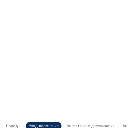
Породы
Уход, кормление
Воспитание и дрессировка
Бо