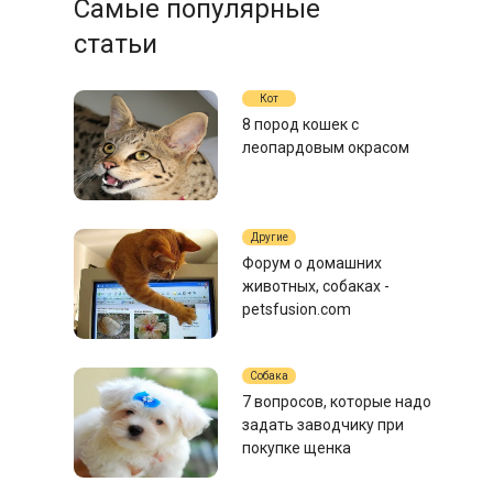
Самые популярные
статьи
Кот
8 пород кошек с
леопардовым окрасом
Другие
Форум о домашних
животных, собаках -
petsfusion.com
Собака
7 вопросов, которые надо
задать заводчику при
покупке щенка