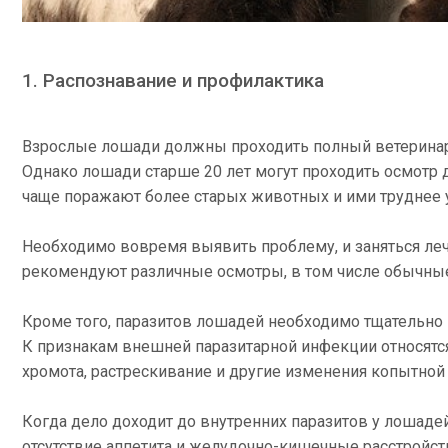
1. Распознавание и профилактика
Взрослые лошади должны проходить полный ветеринарн
Однако лошади старше 20 лет могут проходить осмотр д
чаще поражают более старых животных и ими труднее 
Необходимо вовремя выявить проблему, и заняться ле
рекомендуют различные осмотры, в том числе обычные
Кроме того, паразитов лошадей необходимо тщательно 
К признакам внешней паразитарной инфекции относятся
хромота, растрескивание и другие изменения копытной
Когда дело доходит до внутренних паразитов у лошаде
отсутствие аппетита и желудочно-кишечные расстройств