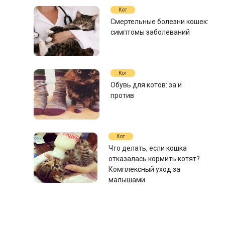
Кот
Смертельные болезни кошек:
симптомы заболеваний
Кот
Обувь для котов: за и
против
Кот
Что делать, если кошка
отказалась кормить котят?
Комплексный уход за
малышами