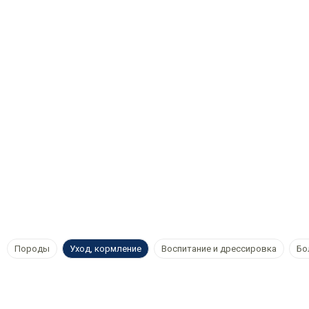
Породы
Уход, кормление
Воспитание и дрессировка
Бо