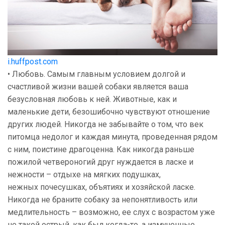
i.huffpost.com
• Любовь. Самым главным условием долгой и
счастливой жизни вашей собаки является ваша
безусловная любовь к ней. Животные, как и
маленькие дети, безошибочно чувствуют отношение
других людей. Никогда не забывайте о том, что век
питомца недолог и каждая минута, проведенная рядом
с ним, поистине драгоценна. Как никогда раньше
пожилой четвероногий друг нуждается в ласке и
нежности – отдыхе на мягких подушках,
нежных почесушках, объятиях и хозяйской ласке.
Никогда не браните собаку за непонятливость или
медлительность – возможно, ее слух с возрастом уже
не такой острый, как был когда-то, а измученные