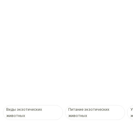
Виды экзотических
Питание экзотических
У
животных
животных
ж