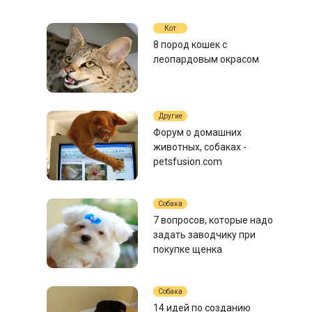
Кот
8 пород кошек с
леопардовым окрасом
Другие
Форум о домашних
животных, собаках -
petsfusion.com
Собака
7 вопросов, которые надо
задать заводчику при
покупке щенка
Собака
14 идей по созданию