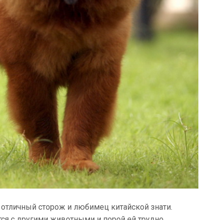
отличный сторож и любимец китайской знати.
тся с другими животными и порой ей трудно