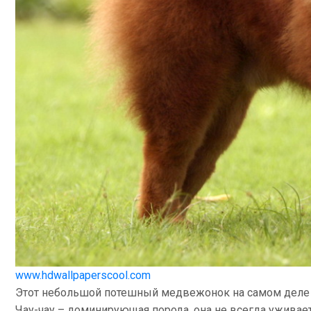
www.hdwallpaperscool.com
Этот небольшой потешный медвежонок на самом деле 
Чау-чау – доминирующая порода, она не всегда уживае