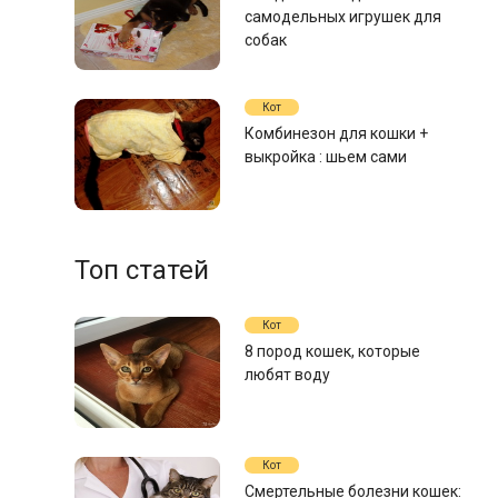
самодельных игрушек для
собак
Кот
Комбинезон для кошки +
выкройка : шьем сами
Топ статей
Кот
8 пород кошек, которые
любят воду
Кот
Смертельные болезни кошек: