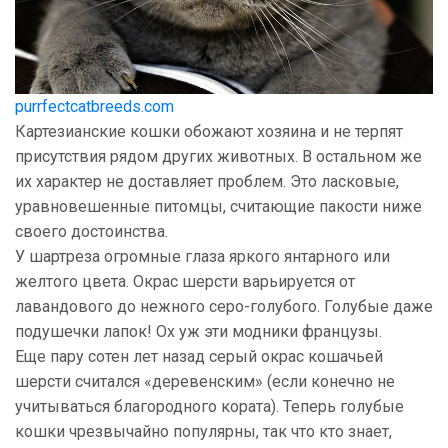
purrfectcatbreeds.com
Картезианские кошки обожают хозяина и не терпят
присутствия рядом других животных. В остальном же
их характер не доставляет проблем. Это ласковые,
уравновешенные питомцы, считающие пакости ниже
своего достоинства.
У шартреза огромные глаза яркого янтарного или
желтого цвета. Окрас шерсти варьируется от
лавандового до нежного серо-голубого. Голубые даже
подушечки лапок! Ох уж эти модники французы.
Еще пару сотен лет назад серый окрас кошачьей
шерсти считался «деревенским» (если конечно не
учитываться благородного кората). Теперь голубые
кошки чрезвычайно популярны, так что кто знает,