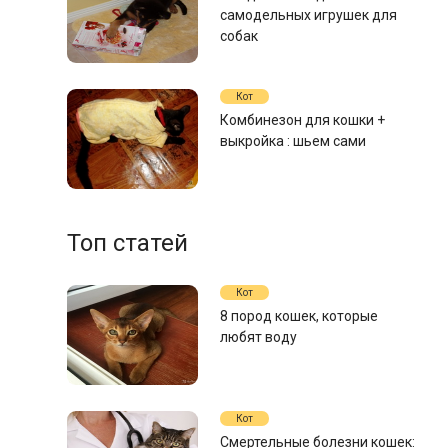
самодельных игрушек для
собак
Кот
Комбинезон для кошки +
выкройка : шьем сами
Топ статей
Кот
8 пород кошек, которые
любят воду
Кот
Смертельные болезни кошек: