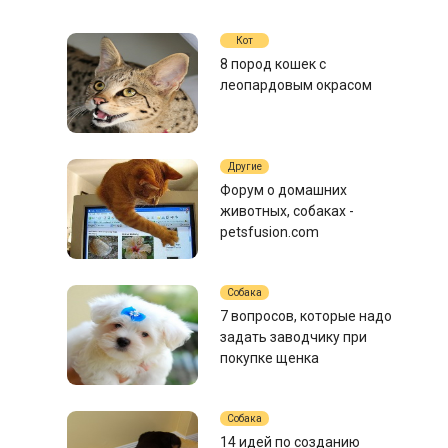
Кот
8 пород кошек с
леопардовым окрасом
Другие
Форум о домашних
животных, собаках -
petsfusion.com
Собака
7 вопросов, которые надо
задать заводчику при
покупке щенка
Собака
14 идей по созданию