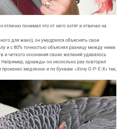
 отлично понимал что от него хотят и отвечал на
много для жако), он умудрялся объяснять свои
алу и с 80% точностью объяснял разницу между ними.
тв и четкого осознания своих желаний удавалось
о. Например, однажды он несколько раз повторил
 произнес медленно и по буквам: «Хочу О-Р-Е-Х» так,