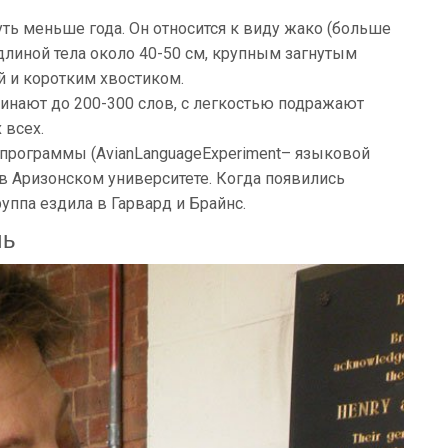
ть меньше года. Он относится к виду жако (больше
с длиной тела около 40-50 см, крупным загнутым
 и коротким хвостиком.
нают до 200-300 слов, с легкостью подражают
 всех.
ь программы (AvianLanguageExperiment– языковой
 в Аризонском университете. Когда появились
руппа ездила в Гарвард и Брайнс.
чь