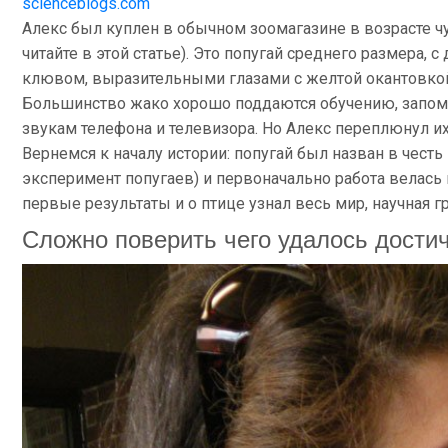
scienceblogs.com
Алекс был куплен в обычном зоомагазине в возрасте чу
читайте в этой статье). Это попугай среднего размера, 
клювом, выразительными глазами с желтой окантовкой
Большинство жако хорошо поддаются обучению, запоми
звукам телефона и телевизора. Но Алекс переплюнул их
Вернемся к началу истории: попугай был назван в чест
эксперимент попугаев) и первоначально работа велась
первые результаты и о птице узнал весь мир, научная г
Сложно поверить чего удалось дости