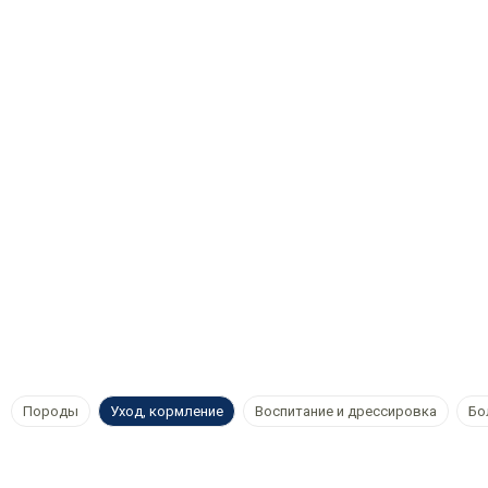
Породы
Уход, кормление
Воспитание и дрессировка
Бо