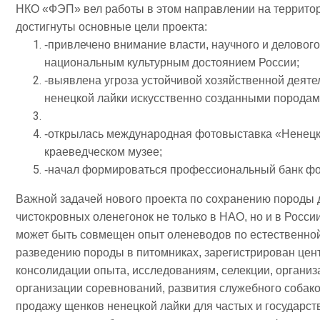
НКО «ФЭП» вел работы в этом направлении на территор
достигнуты основные цели проекта:
-привлечено внимание власти, научного и деловог
национальным культурным достоянием России;
-выявлена угроза устойчивой хозяйственной деят
ненецкой лайки искусственно созданными породам
-открылась международная фотовыставка «Ненецк
краеведческом музее;
-начал формироваться профессиональный банк фот
Важной задачей нового проекта по сохранению породы 
чистокровных оленегонок не только в НАО, но и в России
может быть совмещен опыт оленеводов по естественной
разведению породы в питомниках, зарегистрирован цент
консолидации опыта, исследованиям, селекции, организ
организации соревнований, развития служебного собак
продажу щенков ненецкой лайки для частых и государст