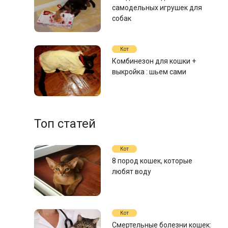
самодельных игрушек для
собак
Кот
Комбинезон для кошки +
выкройка : шьем сами
Топ статей
Кот
8 пород кошек, которые
любят воду
Кот
Смертельные болезни кошек: