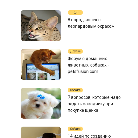
Кот
8 пород кошек с
леопардовым окрасом
Другие
Форум о домашних
животных, собаках -
petsfusion.com
Собака
7 вопросов, которые надо
задать заводчику при
покупке щенка
Собака
14 идей по созданию