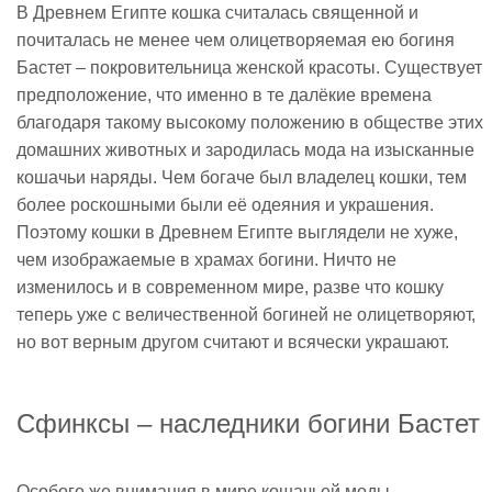
В Древнем Египте кошка считалась священной и
почиталась не менее чем олицетворяемая ею богиня
Бастет – покровительница женской красоты. Существует
предположение, что именно в те далёкие времена
благодаря такому высокому положению в обществе этих
домашних животных и зародилась мода на изысканные
кошачьи наряды. Чем богаче был владелец кошки, тем
более роскошными были её одеяния и украшения.
Поэтому кошки в Древнем Египте выглядели не хуже,
чем изображаемые в храмах богини. Ничто не
изменилось и в современном мире, разве что кошку
теперь уже с величественной богиней не олицетворяют,
но вот верным другом считают и всячески украшают.
Сфинксы – наследники богини Бастет
Особого же внимания в мире кошачьей моды