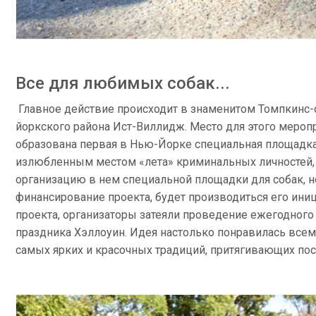
Все для любимых собак...
Главное действие происходит в знаменитом Томпкинс-
йоркского района Ист-Виллидж. Место для этого мероп
образована первая в Нью-Йорке специальная площадка д
излюбленным местом «лета» криминальных личностей, а
организацию в нем специальной площадки для собак, но
финансирование проекта, будет производиться его ини
проекта, организаторы затеяли проведение ежегодного
праздника Хэллоуин. Идея настолько понравилась всем (и
самых ярких и красочных традиций, притягивающих посе