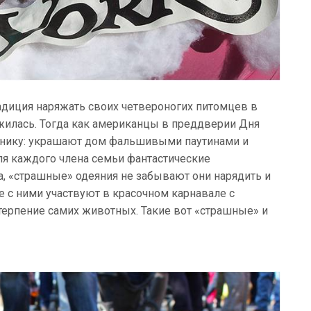
традиция наряжать своих четвероногих питомцев в
илась. Тогда как американцы в преддверии Дня
зднику: украшают дом фальшивыми паутинами и
я каждого члена семьи фантастические
, «страшные» одеяния не забывают они нарядить и
 с ними участвуют в красочном карнавале с
 терпение самих животных. Такие вот «страшные» и