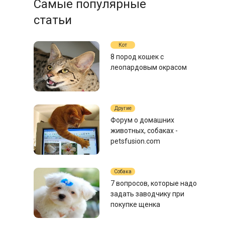
Самые популярные
статьи
Кот
8 пород кошек с
леопардовым окрасом
Другие
Форум о домашних
животных, собаках -
petsfusion.com
Собака
7 вопросов, которые надо
задать заводчику при
покупке щенка