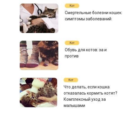
Кот
Смертельные болезни кошек:
симптомы заболеваний
Кот
Обувь для котов: за и
против
Кот
Что делать, если кошка
отказалась кормить котят?
Комплексный уход за
малышами