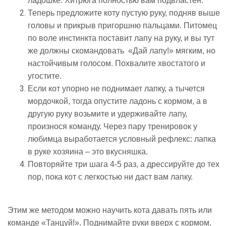
ладошке. Хитрюга полностью вам подвластен.
Теперь предложите коту пустую руку, подняв выше
головы и прикрыв пригоршню пальцами. Питомец
по воле инстинкта поставит лапу на руку, и вы тут
же должны скомандовать «Дай лапу!» мягким, но
настойчивым голосом. Похвалите хвостатого и
угостите.
Если кот упорно не поднимает лапку, а тычется
мордочкой, тогда опустите ладонь с кормом, а в
другую руку возьмите и удерживайте лапу,
произнося команду. Через пару тренировок у
любимца выработается условный рефлекс: лапка
в руке хозяина – это вкусняшка.
Повторяйте три шага 4-5 раз, а дрессируйте до тех
пор, пока кот с легкостью ни даст вам лапку.
Этим же методом можно научить кота давать пять или
команде «Танцуй!». Поднимайте руки вверх с кормом,