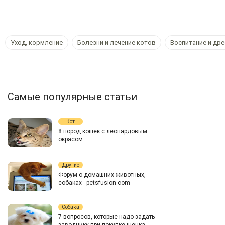
Уход, кормление
Болезни и лечение котов
Воспитание и др
Самые популярные статьи
Кот
8 пород кошек с леопардовым
окрасом
Другие
Форум о домашних животных,
собаках - petsfusion.com
Собака
7 вопросов, которые надо задать
заводчику при покупке щенка