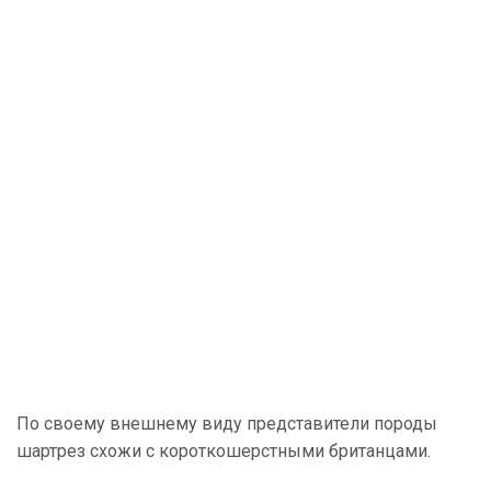
По своему внешнему виду представители породы
шартрез схожи с короткошерстными британцами.