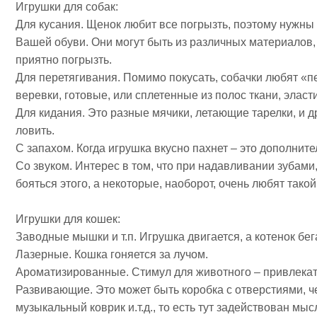
Игрушки для собак:
Для кусания. Щенок любит все погрызть, поэтому нужны
Вашей обуви. Они могут быть из различных материалов, 
приятно погрызть.
Для перетягивания. Помимо покусать, собачки любят «пе
веревки, готовые, или сплетенные из полос ткани, эласти
Для кидания. Это разные мячики, летающие тарелки, и д
ловить.
С запахом. Когда игрушка вкусно пахнет – это дополнит
Со звуком. Интерес в том, что при надавливании зубами,
бояться этого, а некоторые, наоборот, очень любят такой
Игрушки для кошек:
Заводные мышки и т.п. Игрушка двигается, а котенок бега
Лазерные. Кошка гоняется за лучом.
Ароматизированные. Стимул для животного – привлекат
Развивающие. Это может быть коробка с отверстиями, че
музыкальный коврик и.т.д., то есть тут задействован мы