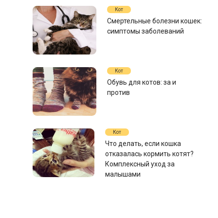
Кот
Смертельные болезни кошек:
симптомы заболеваний
Кот
Обувь для котов: за и
против
Кот
Что делать, если кошка
отказалась кормить котят?
Комплексный уход за
малышами