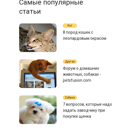
Самые популярные
статьи
Кот
8 пород кошек с
леопардовым окрасом
Другие
Форум о домашних
животных, собаках -
petsfusion.com
Собака
7 вопросов, которые надо
задать заводчику при
покупке щенка