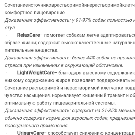
Сочетаниеисточниковрастворимойинерастворимойклетч
комфортное пищеварение.
Доказанная эффективность: у 91-97% собак полностью
стул.
-
Relax
Care
– помогает собакам легче адаптироватьс
образе жизни; содержит высококачественные натураль
питательные вещества.
Доказанная эффективность: более 44% собак не проявл
стресса при изменениях в окружающей обстановке.
-
Light
Weight
Care
– благодаря высокому содержанию
низкому содержанию жиров позволяет поддерживать 
Сочетание растворимой и нерастворимой клетчатки под
чувство насыщения, нормализует кишечный транзит и о
оптимальную работу пищеварительной системы.
Доказанная эффективность: содержит на 21-35% меньше
обычно содержат корма для взрослых собак, предназна
повседневного применения.
-
Urinary
Care
– способствует снижению концентрац