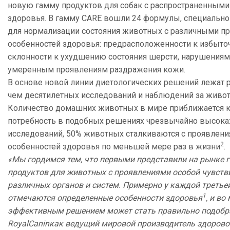
новую гамму продуктов для собак с распространенными
здоровья. В гамму CARE вошли 24 формулы, специально
для нормализации состояния животных с различными п
особенностей здоровья: предрасположенности к избыто
склонности к ухудшению состояния шерсти, нарушениями
умеренным проявлениям раздражения кожи.
В основе новой линии диетологических решений лежат 
чем десятилетных исследований и наблюдений за живо
Количество домашних животных в мире приближается к
потребность в подобных решениях чрезвычайно высока
исследований, 50% животных сталкиваются с проявлени
2
особенностей здоровья по меньшей мере раз в жизни
.
«Мы гордимся тем, что первыми представили на рынке 
продуктов для животных с проявлениями особой чувств
различных органов и систем. Примерно у каждой третье
1
отмечаются определенные особенности здоровья
, и во
эффективным решением может стать правильно подобр
Royal
Canin
как ведущий мировой производитель здорово