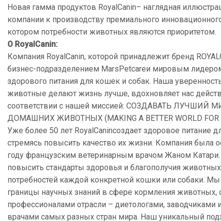
Новая гамма продуктов RoyalCanin– наглядная иллюстра
компании к производству премиального инновационного
котором потребности животных являются приоритетом.
О
Royal
Canin
:
Компания RoyalCanin, которой принадлежит бренд ROYAL
бизнес-подразделением MarsPetcareи мировым лидеро
здорового питания для кошек и собак. Наша уверенность 
животные делают жизнь лучше, вдохновляет нас действ
cоответствии с нашей миссией: СОЗДАВАТЬ ЛУЧШИЙ 
ДОМАШНИХ ЖИВОТНЫХ (MAKING A BETTER WORLD FOR 
Уже более 50 лет RoyalCaninсоздает здоровое питание дл
стремясь повысить качество их жизни. Компания была о
году французским ветеринарным врачом Жаном Катари
повысить стандарты здоровья и благополучия животных
потребностей каждой конкретной кошки или собаки. Мы
границы научных знаний в сфере кормления животных, 
профессионалами отрасли – диетологами, заводчиками 
врачами самых разных стран мира. Наш уникальный подх