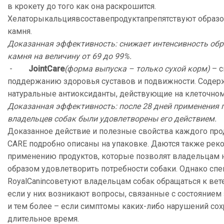
в крокету до того как она раскрошится.
Хелаторыкальциявсоставепродуктапрепятствуют образ
камня.
Доказанная эффективность: снижает интенсивность обр
камня на величину от 69 до 99%.
-
Joint
Care
(форма выпуска – только сухой корм)
– 
поддержанию здоровья суставов и подвижности. Содер
натуральные антиоксиданты, действующие на клеточном
Доказанная эффективность: после 28 дней применения 
владельцев собак были удовлетворены его действием.
Доказанное действие и полезные свойства каждого пр
CARE подробно описаны на упаковке. Даются также рек
применению продуктов, которые позволят владельцам
образом удовлетворить потребности собаки. Однако сп
RoyalCaninсоветуют владельцам собак обращаться к вет
если у них возникают вопросы, связанные с состоянием 
и тем более – если симптомы каких-либо нарушений со
длительное время.