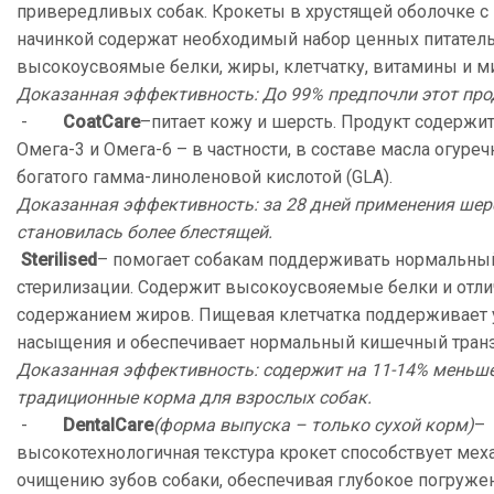
привередливых собак. Крокеты в хрустящей оболочке с
начинкой содержат необходимый набор ценных питател
высокоусвоямые белки, жиры, клетчатку, витамины и м
Доказанная эффективность: До 99% предпочли этот про
-
Coat
Care
–питает кожу и шерсть. Продукт содержи
Омега-3 и Омега-6 – в частности, в составе масла огуреч
богатого гамма-линоленовой кислотой (GLA).
Доказанная эффективность: за 28 дней применения шер
становилась более блестящей.
Sterilised
– помогает собакам поддерживать нормальный
стерилизации. Содержит высокоусвояемые белки и отли
содержанием жиров. Пищевая клетчатка поддерживает у
насыщения и обеспечивает нормальный кишечный транз
Доказанная эффективность: содержит на 11-14% меньше
традиционные корма для взрослых собак.
-
Dental
Care
(форма выпуска – только сухой корм)
–
высокотехнологичная текстура крокет способствует ме
очищению зубов собаки, обеспечивая глубокое погруже