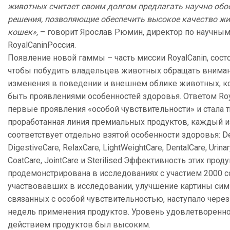
животных считает своим долгом предлагать научно об
решения, позволяющие обеспечить высокое качество жи
кошек»,
– говорит Ярослав Рюмин, директор по научны
RoyalCaninРоссия.
Появление новой гаммы – часть миссии RoyalCanin, сост
чтобы побудить владельцев животных обращать внима
изменения в поведении и внешнем облике животных, к
быть проявлениями особенностей здоровья. Ответом Roy
первые проявления «особой чувствительности» и стала 
проработанная линия премиальных продуктов, каждый и
соответствует отдельно взятой особенности здоровья: D
DigestiveCare, RelaxCare, LightWeightCare, DentalCare, Urinar
CoatCare, JointCare и Sterilised.Эффективность этих прод
продемонстрирована в исследованиях с участием 2000 со
участвовавших в исследовании, улучшение картины сим
связанных с особой чувствительностью, наступало чере
недель применения продуктов. Уровень удовлетворенн
действием продуктов был высоким.