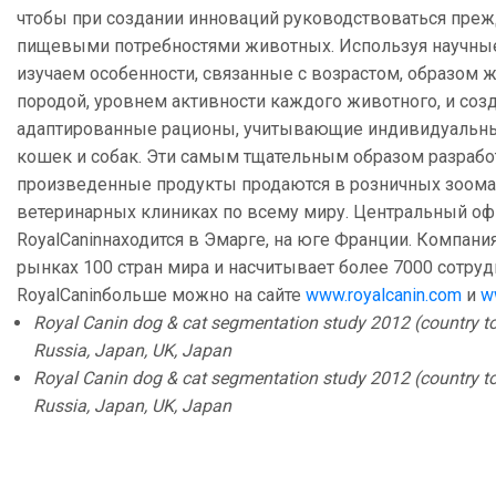
чтобы при создании инноваций руководствоваться преж
пищевыми потребностями животных. Используя научны
изучаем особенности, связанные с возрастом, образом ж
породой, уровнем активности каждого животного, и соз
адаптированные рационы, учитывающие индивидуальны
кошек и собак. Эти самым тщательным образом разрабо
произведенные продукты продаются в розничных зоома
ветеринарных клиниках по всему миру. Центральный оф
RoyalCaninнаходится в Эмарге, на юге Франции. Компания
рынках 100 стран мира и насчитывает более 7000 сотруд
RoyalCaninбольше можно на сайте
www.royalcanin.com
и
w
Royal Canin dog & cat segmentation study 2012 (country to
Russia, Japan, UK, Japan
Royal Canin dog & cat segmentation study 2012 (country to
Russia, Japan, UK, Japan