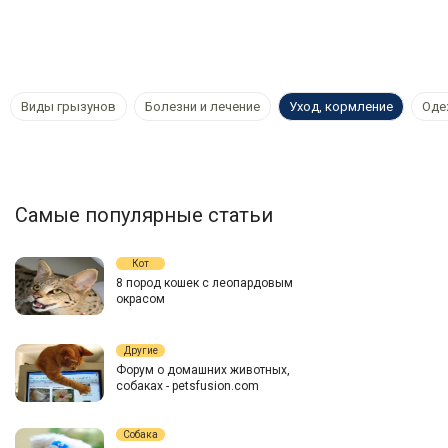
Виды грызунов
Болезни и лечение
Уход, кормление
Оде
Самые популярные статьи
Кот
8 пород кошек с леопардовым
окрасом
Другие
Форум о домашних животных,
собаках - petsfusion.com
Собака